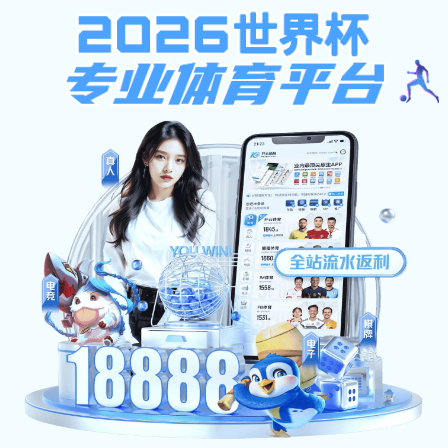
注册入口
全天更新 ·
金年会网页版
赛事实时同步
无论您身在何处，
金年会网页版APP
为您带来高
速、高清、稳定的观赛体验。
下载客户端
网页端访问