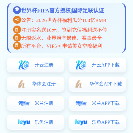
金年会网页版 · 值得信赖的体育数据平
台