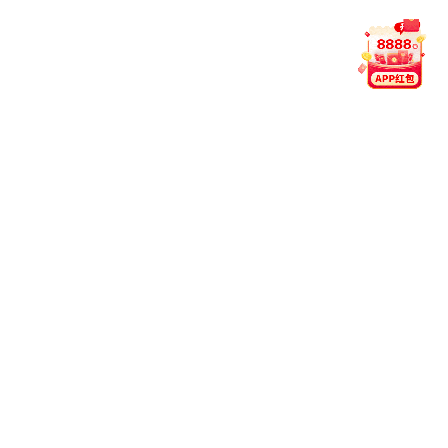
每一次更新，都是为提供更高效、更沉浸式的赛事体验而前
行。
2023年12月20日 · App v5.4.0
世界杯期间数据展示全面提速
升级数据缓存方案，应对多场赛事同时加载时的性能压
力。
对球员动态与进球动画进行了流畅度优化，适配主流网
络环境。
新增“精彩回看”模块，重点赛事集锦支持一键快速回
放。
2023年11月2日 · App v5.3.6
电竞赛事专属页上线，强化交互体验
增设“战队动态”区块，涵盖近期赛程与战力变化。