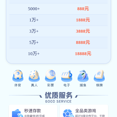
通信加密协议
全站部署TLS协议，保障数据在金年会网页版页面登录-
金年会(中国)体系中传输过程的完整性与保密性。
行为审计机制
记录关键行为轨迹，搭配日志溯源功能，协助事后安全
验证与应急响应。
实时异常拦截
系统对异常请求进行即时分析处理，防止可疑操作对平
台正常秩序造成干扰。