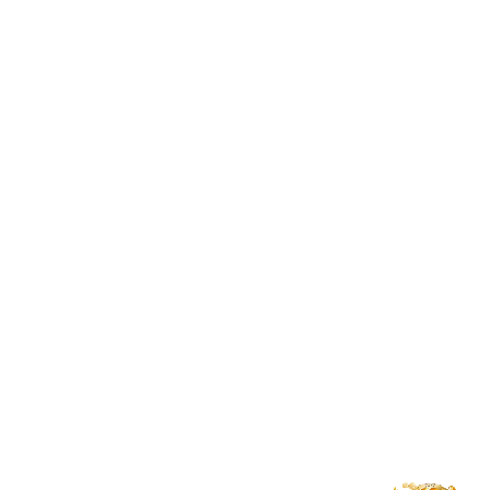
2021年7月28日 · v4.7.2
奥运专属页面上线。
赛事通知机制增强。
2021年3月10日 · v4.6.1
首页动效优化。
修复偶发闪退问题。
2019 年
2019年11月3日 · v2.3.4
上线赛事回顾模块。