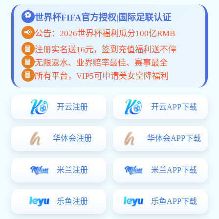
让体育更贴近你
金年会网页版 APP 以用户体验为核心，支持金年会网页版页
面登录-金年会(中国)项目，构建实时互动生态。涵盖热门赛
事与数据流，为每一位体育爱好者提供个性化信息服务。
多平台兼容
社群互动
iOS / Android / Web
关注、评论、参与话题
App Store
Google Play